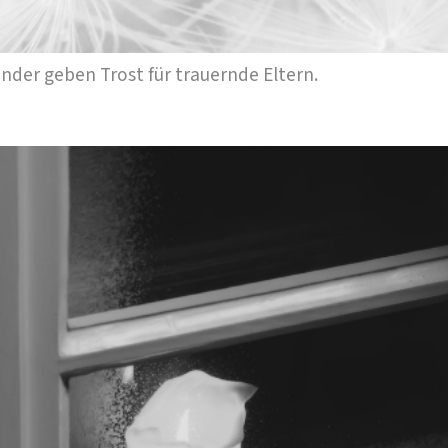
nder geben Trost für trauernde Eltern.