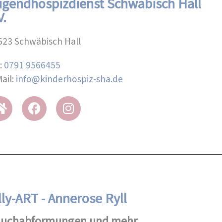
ugendhospizdienst Schwäbisch Hall
V.
523 Schwäbisch Hall
l:
0791 9566455
ail:
info@kinderhospiz-sha.de
lly-ART - Annerose Ryll
uchabformungen und mehr...