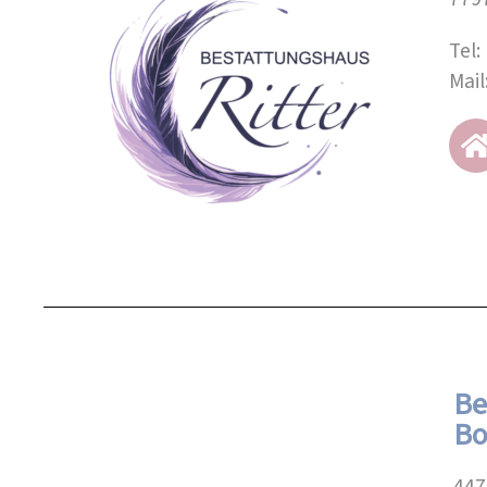
Tel
Mail
Be
B
447