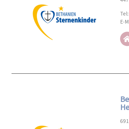
Tel
E-M
Be
He
691