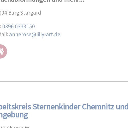
094 Burg Stargard
l:
0396 0333150
ail:
annerose@lilly-art.de
beitskreis Sternenkinder Chemnitz un
mgebung