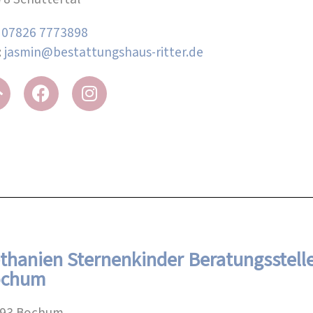
:
07826 7773898
:
jasmin@bestattungshaus-ritter.de
thanien Sternenkinder Beratungsstell
ochum
93 Bochum