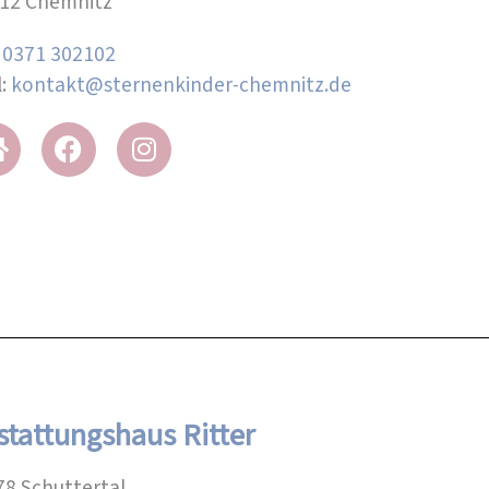
12 Chemnitz
:
0371 302102
l:
kontakt@sternenkinder-chemnitz.de
stattungshaus Ritter
78 Schuttertal