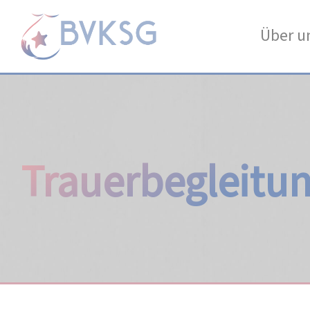
Über u
Trauerbegleitu