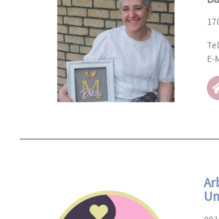
17
Te
E-M
Ar
U