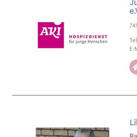
J
e.
74
Te
E-M
Li
Ba