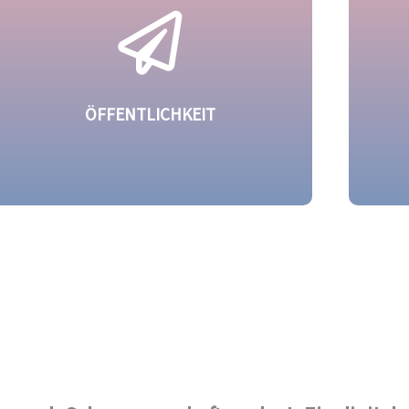
Fragen rund um das Thema Sternenkind.
er
Mehr dazu
ÖFFENTLICHKEIT
Sternenkinder sind in Deutschland immer
Um u
noch ein Tabuthema. Wir tragen diese
zu 
Kinder und ihre Familien in die
Öffentlichkeit.
Mehr dazu