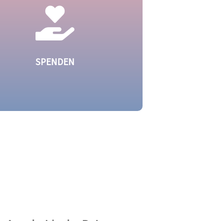
möglichen? Wir stehen beim Aufbau
Ihrer Gruppe zur Seite.
Mehr dazu
SPENDEN
nsere ehrenamtliche Arbeit aufrecht
erhalten, sind wir auf jede Spende und
helfende Hand angewiesen.
Mehr dazu