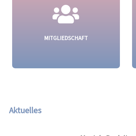
Kindstod betroffen sind, Unterstützung
vor Ort zu finden.
Mehr dazu
MITGLIEDSCHAFT
Durch eine Mitgliedschaft helfen Sie die
bundesweite Arbeit des BVKSG
voranzubringen.
Aktuelles
Mehr dazu