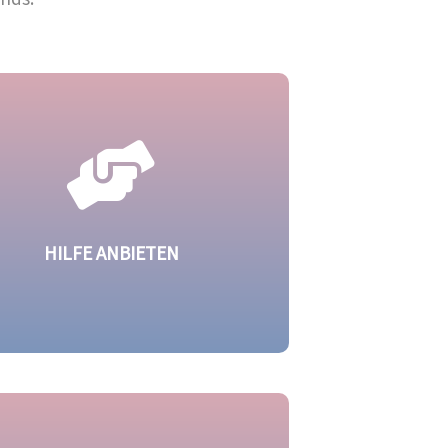
HILFE ANBIETEN
Sie möchten Sterneneltern den
stausch in einer Selbsthilfegruppe