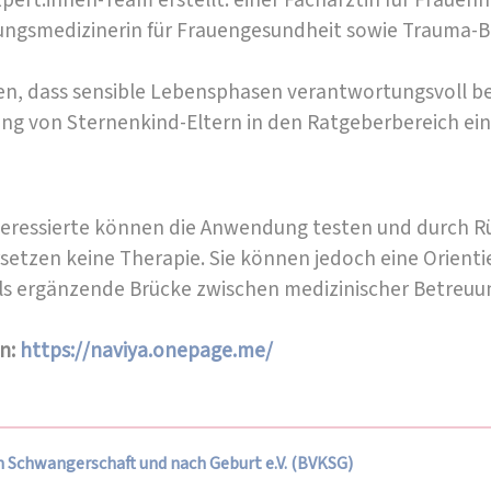
ert:innen-Team erstellt: einer Fachärztin für Frauenh
ungsmedizinerin für Frauengesundheit sowie Trauma-
llen, dass sensible Lebensphasen verantwortungsvoll 
ung von Sternenkind-Eltern in den Ratgeberbereich ei
 Interessierte können die Anwendung testen und durch
setzen keine Therapie. Sie können jedoch eine Orienti
ls ergänzende Brücke zwischen medizinischer Betreuun
en:
https://naviya.onepage.me/
 Schwangerschaft und nach Geburt e.V. (BVKSG)