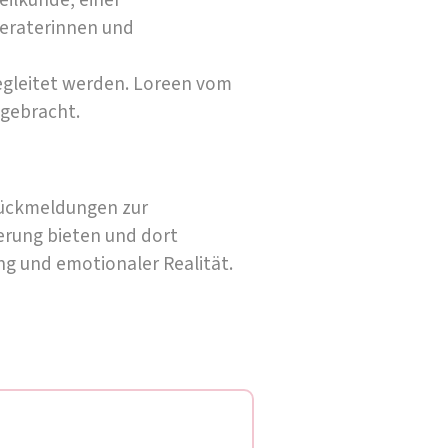
eilkunde, einer
Beraterinnen und
begleitet werden. Loreen vom
ngebracht.
 Rückmeldungen zur
erung bieten und dort
g und emotionaler Realität.