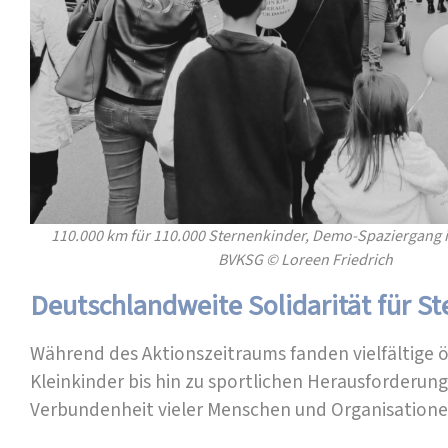
110.000 km für 110.000 Sternenkinder, Demo-Spaziergang in
BVKSG © Loreen Friedrich
Deutschlandweite Solidarität für S
Während des Aktionszeitraums fanden vielfältige ö
Kleinkinder bis hin zu sportlichen Herausforderung
Verbundenheit vieler Menschen und Organisatione